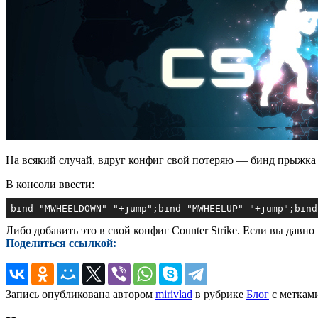
На всякий случай, вдруг конфиг свой потеряю — бинд прыжка н
В консоли ввести:
bind
"MWHEELDOWN"
"+jump"
;
bind
"MWHEELUP"
"+jump"
;
bind
Либо добавить это в свой конфиг Counter Strike. Если вы давно
Поделиться ссылкой:
Запись опубликована автором
mirivlad
в рубрике
Блог
с меткам