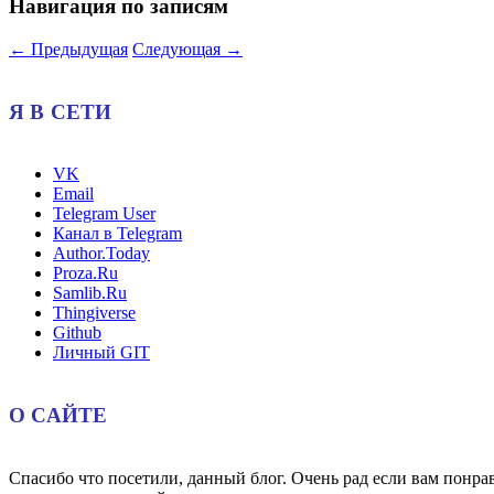
Навигация по записям
←
Предыдущая
Следующая
→
Я В СЕТИ
VK
Email
Telegram User
Канал в Telegram
Author.Today
Proza.Ru
Samlib.Ru
Thingiverse
Github
Личный GIT
О САЙТЕ
Спасибо что посетили, данный блог. Очень рад если вам понр