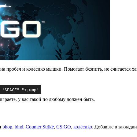
а пробел и колёсико мышки. Помогает бхопить, не считается ха
"SPACE"
"+jump"
 играете, у вас такой по любому должен быть.
и
bhop
,
bind
,
Counter Strike
,
CS:GO
,
колёсико
. Добавьте в закладк