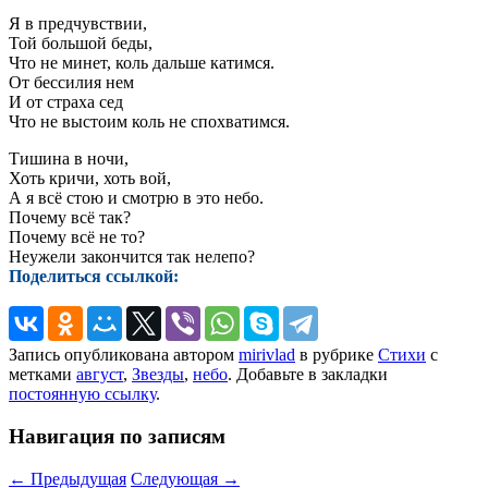
Я в предчувствии,
Той большой беды,
Что не минет, коль дальше катимся.
От бессилия нем
И от страха сед
Что не выстоим коль не спохватимся.
Тишина в ночи,
Хоть кричи, хоть вой,
А я всё стою и смотрю в это небо.
Почему всё так?
Почему всё не то?
Неужели закончится так нелепо?
Поделиться ссылкой:
Запись опубликована автором
mirivlad
в рубрике
Стихи
с
метками
август
,
Звезды
,
небо
. Добавьте в закладки
постоянную ссылку
.
Навигация по записям
←
Предыдущая
Следующая
→