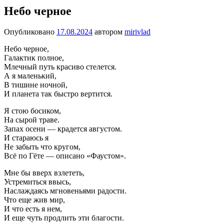
Небо черное
Опубликовано
17.08.2024
автором
mirivlad
Небо черное,
Галактик полное,
Млечный путь красиво стелется.
А я маленький,
В тишине ночной,
И планета так быстро вертится.
Я стою босиком,
На сырой траве.
Запах осени — крадется августом.
И стараюсь я
Не забыть что кругом,
Всё по Гёте — описано «Фаустом».
Мне бы вверх взлететь,
Устремиться ввысь,
Наслаждаясь мгновеньями радости.
Что еще жив мир,
И что есть я нем,
И еще чуть продлить эти благости.