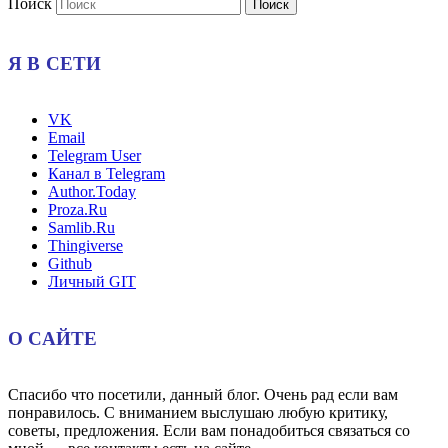
Поиск
Я В СЕТИ
VK
Email
Telegram User
Канал в Telegram
Author.Today
Proza.Ru
Samlib.Ru
Thingiverse
Github
Личный GIT
О САЙТЕ
Спасибо что посетили, данный блог. Очень рад если вам
понравилось. С вниманием выслушаю любую критику,
советы, предложения. Если вам понадобиться связаться со