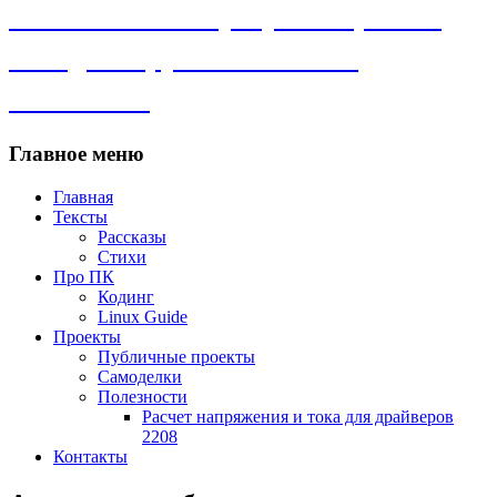
Личный сайт. Программы, Linux,
самоделки, рассказы и всё
остальное.
Главное меню
Главная
Тексты
Рассказы
Стихи
Про ПК
Кодинг
Linux Guide
Проекты
Публичные проекты
Самоделки
Полезности
Расчет напряжения и тока для драйверов
2208
Контакты