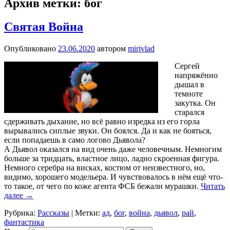
Архив метки:
бог
Святая Война
Опубликовано
23.06.2020
автором
mirivlad
Сергей
напряжённо
дышал в
темноте
закутка. Он
старался
сдерживать дыхание, но всё равно изредка из его горла
вырывались сиплые звуки. Он боялся. Да и как не бояться,
если попадаешь в само логово Дьявола?
А Дьявол оказался на вид очень даже человечным. Немногим
больше за тридцать, властное лицо, ладно скроенная фигура.
Немного серебра на висках, костюм от неизвестного, но,
видимо, хорошего модельера. И чувствовалось в нём ещё что-
то такое, от чего по коже агента ФСБ бежали мурашки.
Читать
далее
→
Рубрика:
Рассказы
|
Метки:
ад
,
бог
,
война
,
дьявол
,
рай
,
фантастика