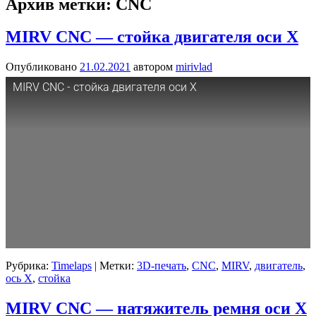
Архив метки:
CNC
MIRV CNC — стойка двигателя оси X
Опубликовано
21.02.2021
автором
mirivlad
MIRV CNC - стойка двигателя оси X
Рубрика:
Timelaps
|
Метки:
3D-печать
,
CNC
,
MIRV
,
двигатель
,
ось X
,
стойка
MIRV CNC — натяжитель ремня оси X