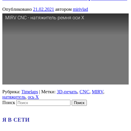
Опубликовано
21.02.2021
автором
mirivlad
MIRV CNC - натяжитель ремня оси X
Рубрика:
Timelaps
|
Метки:
3D-печать
,
CNC
,
MIRV
,
натяжитель
,
ось X
Поиск
Я В СЕТИ