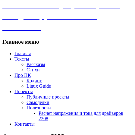
Личный сайт. Программы, Linux,
самоделки, рассказы и всё
остальное.
Главное меню
Главная
Тексты
Рассказы
Стихи
Про ПК
Кодинг
Linux Guide
Проекты
Публичные проекты
Самоделки
Полезности
Расчет напряжения и тока для драйверов
2208
Контакты