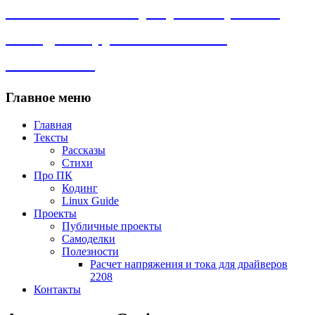
Личный сайт. Программы, Linux,
самоделки, рассказы и всё
остальное.
Главное меню
Главная
Тексты
Рассказы
Стихи
Про ПК
Кодинг
Linux Guide
Проекты
Публичные проекты
Самоделки
Полезности
Расчет напряжения и тока для драйверов
2208
Контакты