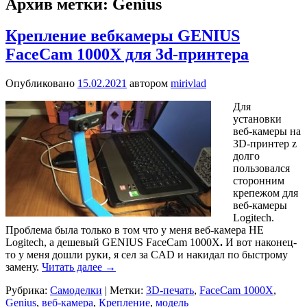
Архив метки:
Genius
Крепление вебкамеры GENIUS
FaceCam 1000X для 3d-принтера
Опубликовано
15.02.2021
автором
mirivlad
Для
установки
веб-камеры на
3D-принтер z
долго
пользовался
сторонним
крепежом для
веб-камеры
Logitech.
Проблема была только в том что у меня веб-камера НЕ
Logitech, а дешевый GENIUS FaceCam 1000X
.
И вот наконец-
то у меня дошли руки, я сел за CAD и накидал по быстрому
замену.
Читать далее
→
Рубрика:
Самоделки
|
Метки:
3D-печать
,
FaceCam 1000X
,
Genius
,
веб-камера
,
Крепление
,
модель