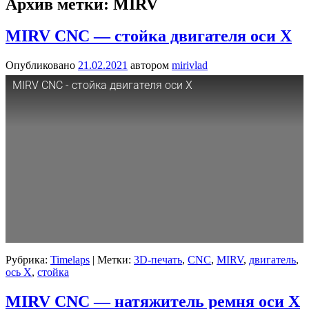
Архив метки:
MIRV
MIRV CNC — стойка двигателя оси X
Опубликовано
21.02.2021
автором
mirivlad
MIRV CNC - стойка двигателя оси X
Рубрика:
Timelaps
|
Метки:
3D-печать
,
CNC
,
MIRV
,
двигатель
,
ось X
,
стойка
MIRV CNC — натяжитель ремня оси X