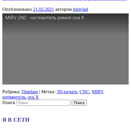
Опубликовано
21.02.2021
автором
mirivlad
MIRV CNC - натяжитель ремня оси X
Рубрика:
Timelaps
|
Метки:
3D-печать
,
CNC
,
MIRV
,
натяжитель
,
ось X
Поиск
Я В СЕТИ