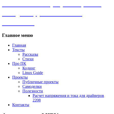
Личный сайт. Программы, Linux,
самоделки, рассказы и всё
остальное.
Главное меню
Главная
Тексты
Рассказы
Стихи
Про ПК
Кодинг
Linux Guide
Проекты
Публичные проекты
Самоделки
Полезности
Расчет напряжения и тока для драйверов
2208
Контакты