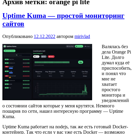
Архив метки:
orange pi lite
Uptime Kuma — простой мониторинг
сайтов
Опубликовано
12.12.2022
автором
mirivlad
Валялась без
дела Orange Pi
Lite. Долго
думал куда её
приспособить,
и понял что
мне не
хватает
простого
монитора и
уведомлений
о состоянии сайтов которые у меня крутятся. Немного
пошарив по сети, нашел интересную программу — Uptime
Kuma.
Uptime Kuma работает на nodejs, так же есть готовый Docker-
контейнер. Так что если у вас уже есть Docker — возможно