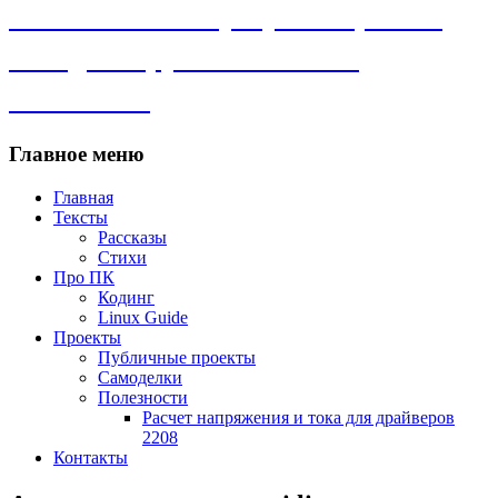
Личный сайт. Программы, Linux,
самоделки, рассказы и всё
остальное.
Главное меню
Главная
Тексты
Рассказы
Стихи
Про ПК
Кодинг
Linux Guide
Проекты
Публичные проекты
Самоделки
Полезности
Расчет напряжения и тока для драйверов
2208
Контакты