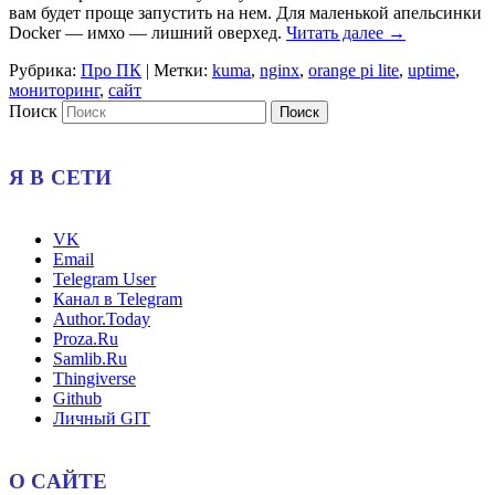
вам будет проще запустить на нем. Для маленькой апельсинки
Docker — имхо — лишний оверхед.
Читать далее
→
Рубрика:
Про ПК
|
Метки:
kuma
,
nginx
,
orange pi lite
,
uptime
,
мониторинг
,
сайт
Поиск
Я В СЕТИ
VK
Email
Telegram User
Канал в Telegram
Author.Today
Proza.Ru
Samlib.Ru
Thingiverse
Github
Личный GIT
О САЙТЕ