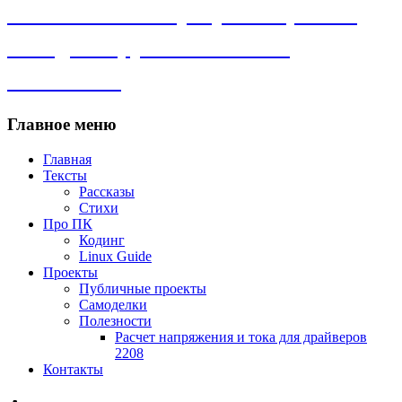
Личный сайт. Программы, Linux,
самоделки, рассказы и всё
остальное.
Главное меню
Главная
Тексты
Рассказы
Стихи
Про ПК
Кодинг
Linux Guide
Проекты
Публичные проекты
Самоделки
Полезности
Расчет напряжения и тока для драйверов
2208
Контакты