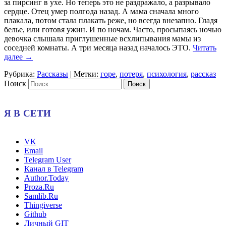
за пирсинг в ухе. Но теперь это не раздражало, а разрывало
сердце. Отец умер полгода назад. А мама сначала много
плакала, потом стала плакать реже, но всегда внезапно. Гладя
белье, или готовя ужин. И по ночам. Часто, просыпаясь ночью
девочка слышала приглушенные всхлипывания мамы из
соседней комнаты. А три месяца назад началось ЭТО.
Читать
далее
→
Рубрика:
Рассказы
|
Метки:
горе
,
потеря
,
психология
,
рассказ
Поиск
Я В СЕТИ
VK
Email
Telegram User
Канал в Telegram
Author.Today
Proza.Ru
Samlib.Ru
Thingiverse
Github
Личный GIT