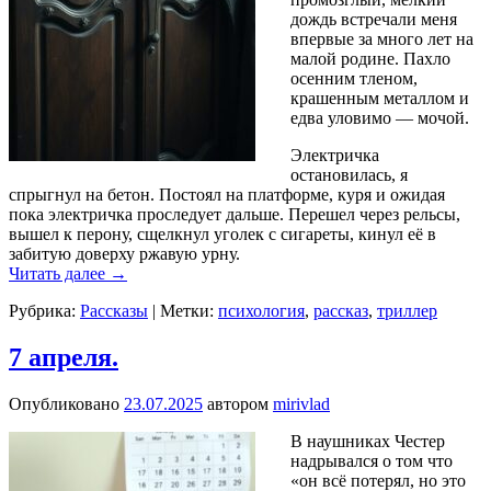
дождь встречали меня
впервые за много лет на
малой родине. Пахло
осенним тленом,
крашенным металлом и
едва уловимо — мочой.
Электричка
остановилась, я
спрыгнул на бетон. Постоял на платформе, куря и ожидая
пока электричка проследует дальше. Перешел через рельсы,
вышел к перону, сщелкнул уголек с сигареты, кинул её в
забитую доверху ржавую урну.
Читать далее
→
Рубрика:
Рассказы
|
Метки:
психология
,
рассказ
,
триллер
7 апреля.
Опубликовано
23.07.2025
автором
mirivlad
В наушниках Честер
надрывался о том что
«он всё потерял, но это