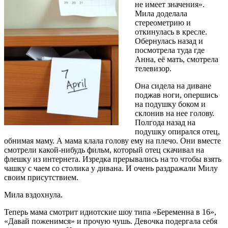
не имеет значения».
Мила доделала
стереометрию и
откинулась в кресле.
Обернулась назад и
посмотрела туда где
Анна, её мать, смотрела
телевизор.
Она сидела на диване
поджав ноги, опершись
на подушку боком и
склонив на нее голову.
Полгода назад на
подушку опирался отец,
обнимая маму. А мама клала голову ему на плечо. Они вместе
смотрели какой-нибудь фильм, который отец скачивал на
флешку из интернета. Изредка прерывались на то чтобы взять
чашку с чаем со столика у дивана. И очень раздражали Милу
своим присутствием.
Мила вздохнула.
Теперь мама смотрит идиотские шоу типа «Беременна в 16»,
«Давай поженимся» и прочую чушь. Девочка подергала себя