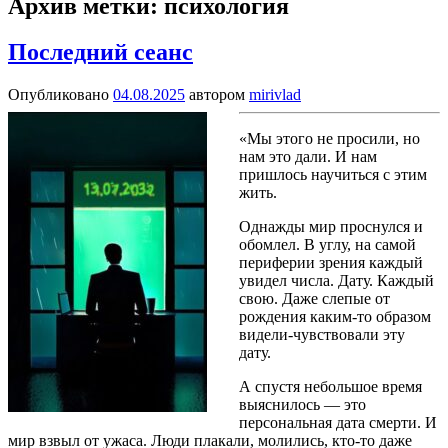
Архив метки:
психология
Последний сеанс
Опубликовано
04.08.2025
автором
mirivlad
«Мы этого не просили, но
нам это дали. И нам
пришлось научиться с этим
жить.
Однажды мир проснулся и
обомлел. В углу, на самой
периферии зрения каждый
увидел числа. Дату. Каждый
свою. Даже слепые от
рождения каким-то образом
видели-чувствовали эту
дату.
А спустя небольшое время
выяснилось — это
персональная дата смерти. И
мир взвыл от ужаса. Люди плакали, молились, кто-то даже