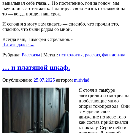
выкалывал себе глаза… Но постепенно, год за годом, мы
научились с этим жить. Планируя свою жизнь с оглядкой на
то — когда придет наш срок.
И сегодня я могу вам сказать — спасибо, что прочли это,
спасибо, что были рядом со мной.
Всегда ваш, Тимофей Стрельцов.»
Читать далее
→
Рубрика:
Рассказы
|
Метки:
психология
,
рассказ
,
фантастика
… и платяной шкаф.
Опубликовано
25.07.2025
автором
mirivlad
Я стоял в тамбуре
электрички и смотрел на
пробегающие мимо
опоры токопровода. Они
замедляли своё
движение по мере того
как состав приближался
к вокзалу. Серое небо и
промозглый, мелкий