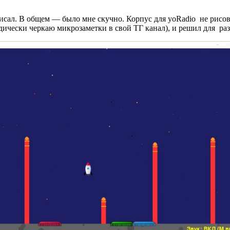
исал. В общем — было мне скучно. Корпус для yoRadio не рисовал
дически черкаю микрозаметки в свой ТГ канал), и решил для раз