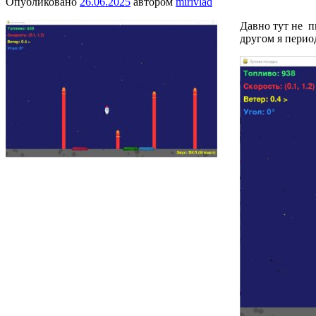
Опубликовано
26.06.2025
автором
mirivlad
Давно тут не п
другом я перио