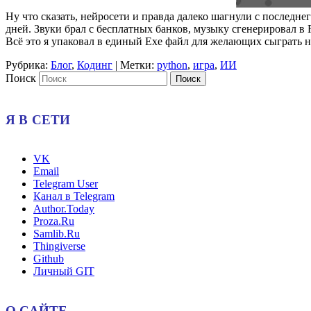
Ну что сказать, нейросети и правда далеко шагнули с последне
дней. Звуки брал с бесплатных банков, музыку сгенерировал в R
Всё это я упаковал в единый Exe файл для желающих сыграть на
Рубрика:
Блог
,
Кодинг
|
Метки:
python
,
игра
,
ИИ
Поиск
Я В СЕТИ
VK
Email
Telegram User
Канал в Telegram
Author.Today
Proza.Ru
Samlib.Ru
Thingiverse
Github
Личный GIT
О САЙТЕ