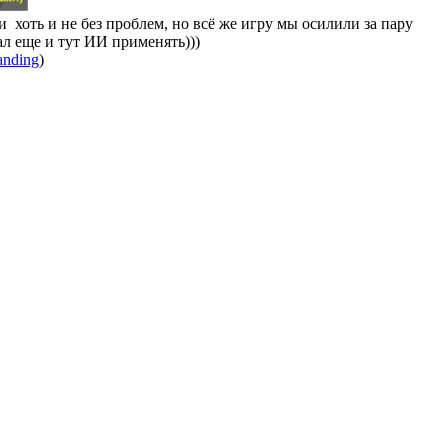
и хоть и не без проблем, но всё же игру мы осилили за пару
ал еще и тут ИИ применять)))
anding
)