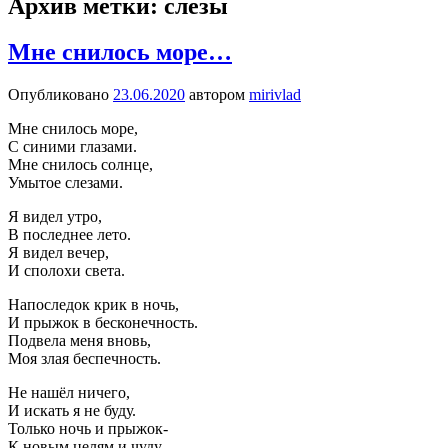
Архив метки:
слезы
Мне снилось море…
Опубликовано
23.06.2020
автором
mirivlad
Мне снилось море,
С синими глазами.
Мне снилось солнце,
Умытое слезами.
Я видел утро,
В последнее лето.
Я видел вечер,
И сполохи света.
Напослед­
ок крик в ночь,
И прыжок в бесконечность.
Подв­
ела меня вновь,
Моя злая беспечность.
Не нашёл ничего,
И искать я не буду.
Только ночь и прыжок-
К новым целям и чуду.