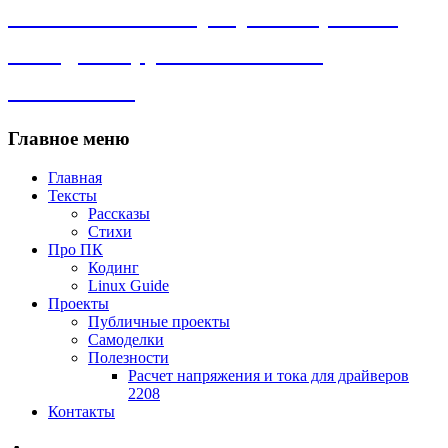
Личный сайт. Программы, Linux,
самоделки, рассказы и всё
остальное.
Главное меню
Главная
Тексты
Рассказы
Стихи
Про ПК
Кодинг
Linux Guide
Проекты
Публичные проекты
Самоделки
Полезности
Расчет напряжения и тока для драйверов
2208
Контакты