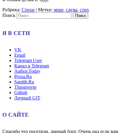
Рубрика:
Стихи
|
Метки:
море
,
слезы
,
стих
Поиск
Я В СЕТИ
VK
Email
Telegram User
Канал в Telegram
Author.Today
Proza.Ru
Samlib.Ru
Thingiverse
Github
Личный GIT
О САЙТЕ
Спасибо что посетили, данный блог. Очень рад если вам