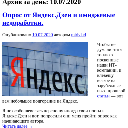
Архив за день:
10.07.2020
Опрос от Яндекс.Дзен и имиджевые
недоработки.
Опубликовано
10.07.2020
автором
mirivlad
Чтобы не
думали что я
топлю за
посконные
наши ИТ-
компании, и
клевещу
всякое на
зарубежные
из-за прошлой
статьи
— вот
вам небольшое подгорание на Яндекс.
Я не особо шевелясь переношу иногда свои посты в
Яндекс.Дзен и вот, п
опросили они меня пройти опрос как
начинающего автора.
Читать далее
→