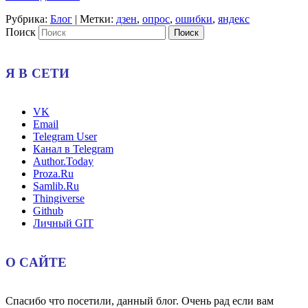
Рубрика:
Блог
|
Метки:
дзен
,
опрос
,
ошибки
,
яндекс
Поиск
Я В СЕТИ
VK
Email
Telegram User
Канал в Telegram
Author.Today
Proza.Ru
Samlib.Ru
Thingiverse
Github
Личный GIT
О САЙТЕ
Спасибо что посетили, данный блог. Очень рад если вам