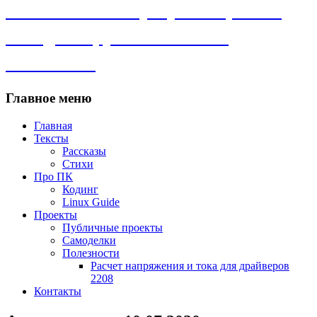
Личный сайт. Программы, Linux,
самоделки, рассказы и всё
остальное.
Главное меню
Главная
Тексты
Рассказы
Стихи
Про ПК
Кодинг
Linux Guide
Проекты
Публичные проекты
Самоделки
Полезности
Расчет напряжения и тока для драйверов
2208
Контакты