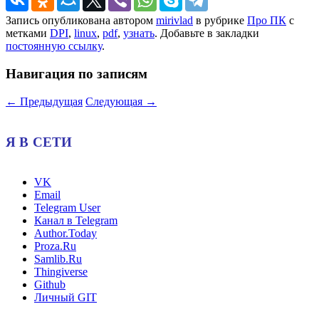
Запись опубликована автором
mirivlad
в рубрике
Про ПК
с
метками
DPI
,
linux
,
pdf
,
узнать
. Добавьте в закладки
постоянную ссылку
.
Навигация по записям
←
Предыдущая
Следующая
→
Я В СЕТИ
VK
Email
Telegram User
Канал в Telegram
Author.Today
Proza.Ru
Samlib.Ru
Thingiverse
Github
Личный GIT