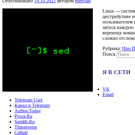
Опубликовано
19.10.2022
автором
mirivlad
Linux — систем
дистрибутиве е
пользователем 
запуск каждую 
вереницу коман
сложно отслежи
Рубрика:
Про 
Поиск
Я В СЕТИ
VK
Email
Telegram User
Канал в Telegram
Author.Today
Proza.Ru
Samlib.Ru
Thingiverse
Github