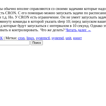
ы обычно вполне справляются со своими задачами которые надо
сть CRON. С его помощью можно запускать задачи по расписан
и т.д. Но. У CRON есть ограничение. Он не умеет запускать зад
минуту команды в которой указать sleep 10; перед запуском ваш
д которые будут запускаться с интервалом в 10 секунд. Однако э
вать и контролировать. Что же делать?
Читать далее
→
ПК
|
Метки:
cron
,
linux
,
systemctl
,
systemd
,
unit
,
юнит