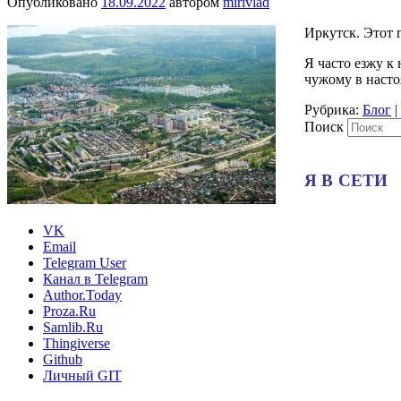
Опубликовано
18.09.2022
автором
mirivlad
Иркутск. Этот 
Я часто езжу к 
чужому в насто
Рубрика:
Блог
|
Поиск
Я В СЕТИ
VK
Email
Telegram User
Канал в Telegram
Author.Today
Proza.Ru
Samlib.Ru
Thingiverse
Github
Личный GIT