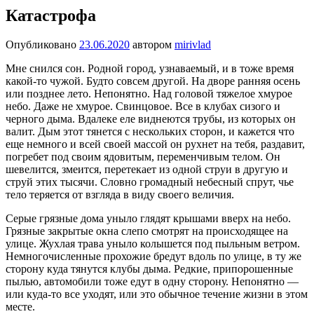
Катастрофа
Опубликовано
23.06.2020
автором
mirivlad
Мне снился сон. Родной город, узнаваемый, и в тоже время
какой-то чужой. Будто совсем другой. На дворе ранняя осень
или позднее лето. Непонятно. Над головой тяжелое хмурое
небо. Даже не хмурое. Свинцовое. Все в клубах сизого и
черного дыма. Вдалеке еле виднеются трубы, из которых он
валит. Дым этот тянется с нескольких сторон, и кажется что
еще немного и всей своей массой он рухнет на тебя, раздавит,
погребет под своим ядовитым, переменчивым телом. Он
шевелится, змеится, перетекает из одной струи в другую и
струй этих тысячи. Словно громадный небесный спрут, чье
тело теряется от взгляда в виду своего величия.
Серые грязные дома уныло глядят крышами вверх на небо.
Грязные закрытые окна слепо смотрят на происходящее на
улице. Жухлая трава уныло колышется под пыльным ветром.
Немногочисленные прохожие бредут вдоль по улице, в ту же
сторону куда тянутся клубы дыма. Редкие, припорошенные
пылью, автомобили тоже едут в одну сторону. Непонятно —
или куда-то все уходят, или это обычное течение жизни в этом
месте.