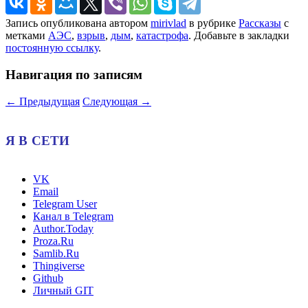
Запись опубликована автором
mirivlad
в рубрике
Рассказы
с
метками
АЭС
,
взрыв
,
дым
,
катастрофа
. Добавьте в закладки
постоянную ссылку
.
Навигация по записям
←
Предыдущая
Следующая
→
Я В СЕТИ
VK
Email
Telegram User
Канал в Telegram
Author.Today
Proza.Ru
Samlib.Ru
Thingiverse
Github
Личный GIT