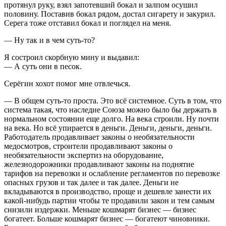
протянул руку, взял запотевший бокал и залпом осушил
половину. Поставив бокал рядом, достал сигарету и закурил.
Серега тоже отставил бокал и поглядел на меня.
— Ну так и в чем суть-то?
Я состроил скорбную мину и выдавил:
— А суть они в песок.
Серёгин хохот помог мне отвлечься.
— В общем суть-то проста. Это всё системное. Суть в том, что
система такая, что наследие Союза можно было бы держать в
нормальном состоянии еще долго. На века строили. Ну почти
на века. Но всё упирается в деньги. Деньги, деньги, деньги.
Работодатель продавливает законы о необязательности
медосмотров, строители продавливают законы о
необязательности экспертиз на оборудование,
железнодорожники продавливают законы на поднятие
тарифов на перевозки и ослабление регламентов по перевозке
опасных грузов и так далее и так далее. Деньги не
вкладываются в производство, проще и дешевле занести их
какой-нибудь партии чтобы те продавили закон и тем самым
снизили издержки. Меньше кошмарят бизнес — бизнес
богатеет. Больше кошмарят бизнес — богатеют чиновники.