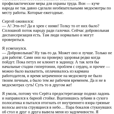
профилактические меры для охраны труда. Вон — куче
народа не так давно сделали необязательными медосмотры по
месту работы. Которые ежегодные.
Сергей оживился:
— А! Эти-то? Да и хрен с ними! Толку то от них было?
Сплошной поток народу ради галочки. Сейчас добровольная
диспансеризация есть. Там люди нормально и могут
провериться.
Я усмехнулся.
— Добровольная? Ну так-то да. Может оно и лучше. Только не
для работяг. Сами они на проверку здоровья редко когда
пойдут. Пока петух не клюнет в задницу. А так хотя бы
начальные стадии гипертонии, проблем с сердец, и прочее —
можно было выхватить, оплачивалось из кармана
работодателя, и время затраченное на медосмотр не было
твоим личным, а было тем же рабочим временем. Да и не в
медосмотрах суть! Суть то в другом же!
Я умолк, потому что Серёга предостерегающе поднял ладонь
и направился к барной стойке. Вцепившись зубами в сухого
полосатика я пытался отогнать от внутреннего взора грязные
волосы ангела струящиеся в небо… Пара бокалов стукнувших
об стол и друг о друга вывела меня из задумчивости. Я