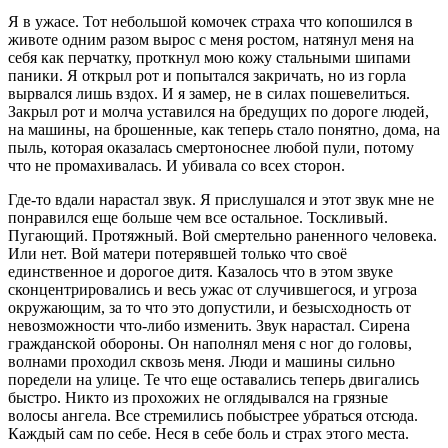
Я в ужасе. Тот небольшой комочек страха что копошился в
животе одним разом вырос с меня ростом, натянул меня на
себя как перчатку, проткнул мою кожу стальными шипами
паники. Я открыл рот и попытался закричать, но из горла
вырвался лишь вздох. И я замер, не в силах пошевелиться.
Закрыл рот и молча уставился на бредущих по дороге людей,
на машины, на брошенные, как теперь стало понятно, дома, на
пыль, которая оказалась смертоноснее любой пули, потому
что не промахивалась. И убивала со всех сторон.
Где-то вдали нарастал звук. Я прислушался и этот звук мне не
понравился еще больше чем все остальное. Тоскливый.
Пугающий. Протяжный. Вой смертельно раненного человека.
Или нет. Вой матери потерявшей только что своё
единственное и дорогое дитя. Казалось что в этом звуке
сконцентрировались и весь ужас от случившегося, и угроза
окружающим, за то что это допустили, и безысходность от
невозможности что-либо изменить. Звук нарастал. Сирена
гражданской обороны. Он наполнял меня с ног до головы,
волнами проходил сквозь меня. Люди и машины сильно
поредели на улице. Те что еще оставались теперь двигались
быстро. Никто из прохожих не оглядывался на грязные
волосы ангела. Все стремились побыстрее убраться отсюда.
Каждый сам по себе. Неся в себе боль и страх этого места.