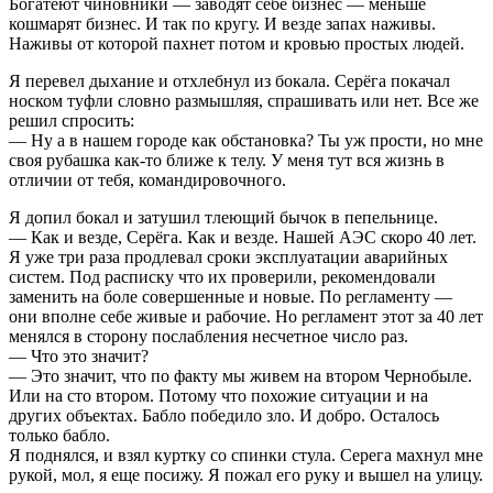
Богатеют чиновники — заводят себе бизнес — меньше
кошмарят бизнес. И так по кругу. И везде запах наживы.
Наживы от которой пахнет потом и кровью простых людей.
Я перевел дыхание и отхлебнул из бокала. Серёга покачал
носком туфли словно размышляя, спрашивать или нет. Все же
решил спросить:
— Ну а в нашем городе как обстановка? Ты уж прости, но мне
своя рубашка как-то ближе к телу. У меня тут вся жизнь в
отличии от тебя, командировочного.
Я допил бокал и затушил тлеющий бычок в пепельнице.
— Как и везде, Серёга. Как и везде. Нашей АЭС скоро 40 лет.
Я уже три раза продлевал сроки эксплуатации аварийных
систем. Под расписку что их проверили, рекомендовали
заменить на боле совершенные и новые. По регламенту —
они вполне себе живые и рабочие. Но регламент этот за 40 лет
менялся в сторону послабления несчетное число раз.
— Что это значит?
— Это значит, что по факту мы живем на втором Чернобыле.
Или на сто втором. Потому что похожие ситуации и на
других объектах. Бабло победило зло. И добро. Осталось
только бабло.
Я поднялся, и взял куртку со спинки стула. Серега махнул мне
рукой, мол, я еще посижу. Я пожал его руку и вышел на улицу.