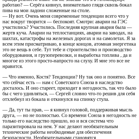
работаю? — Серёга кивнул, внимательно глядя сквозь бокал
пива на мои ладони сложенные на столе.
— Ну вот. Очень меня современные тенденции всего что у
нас вокруг творится — беспокоят. Смотри: аварии на ГЭС
участились? Участились. Последняя крупная авария была —
жертв куча. Аварии на теплостанциях, аварии на заводах, на
шахтах, катастрофы на железных дорогах и на самолетах. Я за
всем этим присматриваю, в конце концов, атомная энергетика
это не вещь в себе. Тут тебе и строительство и производство
оборудования, и грузоперевозки, и выработка топлива , да и
многое из этого просто-напросто на слуху. И мне это все не
нравится.
— Что именно, Костя? Тенденции? Ну так оно и понятно. Все
что сейчас есть — нам с Советского Союза в наследство
досталось. И оно стареет, приходит в негодность, так что было
бы с чего удивляться, — Сергей словно что-то решив для себя
отхлебнул из бокала и откинулся на спинку стула.
— Да, тут ты прав, — я кивнул головой, поддерживая мысль
друга, — но не полностью. Со времени Союза в негодность не
только его наследство пришло, но и вся система что
паразитировала на нем. У нас делают необязательным
технические работы необходимые для обеспечения
безопасности. Необязательными становятся