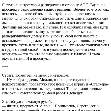
Я ступил на тротуар и развернулся в сторону АЭС. Вдаль по
проспекту было хорошо видно градирни. Вернее то что от них
осталось — слово обломанные зубы кролика воткнутые в
землю. Сполохи огня отражались от струй дыма. Казалось сам
дьявол прорвался в нашу реальность из ветхозаветных книг.
Зрелище завораживало, и пугало. И я колебался куда мне идти
— или в последние минуты жизни полюбоваться на
развернувшуюся драму, или уносить свои ноги вместе с
остальными, в надежде что где-то я получу помощь, и смогу
прожить, пусть и хилые, но лет 15-20. Тут кто-то толкнул меня
в грудь с такой силой, что я упал, и последнее что смог
осознать — это то, что больно ударился затылком. И тьма
окутала меня. И я проснулся.
***
Серёга посмотрел на меня с интересом:
— Ну ты брат, даешь. Можно, я как практикующий
психотерапевт, посоветую тебе поменьше играть в «Сталкера»
и завязать с постоянным недосыпом? Такие реалистичные
сны очень быстро тебя до моей работы доведут.
Я улыбнулся и махнул рукой.
— Фигня, прорвемся. А сон… Понимаешь, Серёга, сон и
правда реалистичный. Ты же знаешь что я в Атомнадзоре