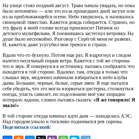
На улице стоял поздний август. Трава начала увядать, но пока
было непонятно — или это из-за прошедших дней засухи или
из-за приближающейся осени. Небо хмурилось, и наливалось
свинцовой тяжестью. Кажется дождь собирается. Странно, но
эту фразу в моей голове всегда произносит Пятачок из
детского мультфильма. Я поежившись застегнул ветровку. На
душе было неспокойно. Разговор с Серёгой меня не развеял.
И, кажется, даже усугубил мои тревоги и страхи.
Вдали что-то бухнуло. Потом еще раз. Я вздрогнул и следом
налетел несильный порыв ветра. Кажется с той же стороны
что и звук. Я повернулся к источнику, пытаясь сообразить что
находится в той стороне. Вдалеке, там, откуда я только что
слышал звук, медленно начинали взбираться в небо клубы
дыма. Большие, черные, белые, серые змеи. Я еще пытался
себя убедить, что это могла взорваться цистерна, столкнуться
поезда, упасть самолет, но подсознание моё уже злорадно
потирало ладони, словно пытаясь сказать:
«Я же говорило! Я
знало!»
В той стороне откуда начинал идти дым — находилась АЭС.
Над городом уныло и тоскливо поднимался рев сирены.
Поделиться ссылкой: