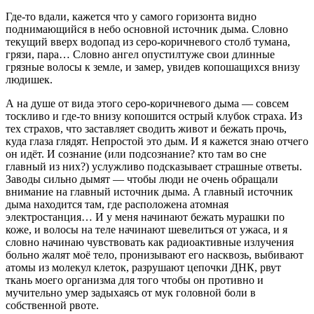
Где-то вдали, кажется что у самого горизонта видно
поднимающийся в небо основной источник дыма. Словно
текущий вверх водопад из серо-коричневого столб тумана,
грязи, пара… Словно ангел опустилтуже свои длинные
грязные волосы к земле, и замер, увидев копошащихся внизу
людишек.
А на душе от вида этого серо-коричневого дыма — совсем
тоскливо и где-то внизу копошится острый клубок страха. Из
тех страхов, что заставляет сводить живот и бежать прочь,
куда глаза глядят. Непростой это дым. И я кажется знаю отчего
он идёт. И сознание (или подсознание? кто там во сне
главный из них?) услужливо подсказывает страшные ответы.
Заводы сильно дымят — чтобы люди не очень обращали
внимание на главный источник дыма. А главный источник
дыма находится там, где расположена атомная
электростанция… И у меня начинают бежать мурашки по
коже, и волосы на теле начинают шевелиться от ужаса, и я
словно начинаю чувствовать как радиоактивные излучения
больно жалят моё тело, пронизывают его насквозь, выбивают
атомы из молекул клеток, разрушают цепочки ДНК, рвут
ткань моего организма для того чтобы он противно и
мучительно умер задыхаясь от мук головной боли в
собственной рвоте.