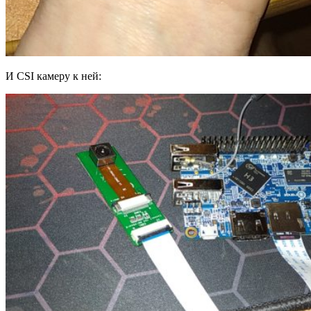
И CSI камеру к ней: