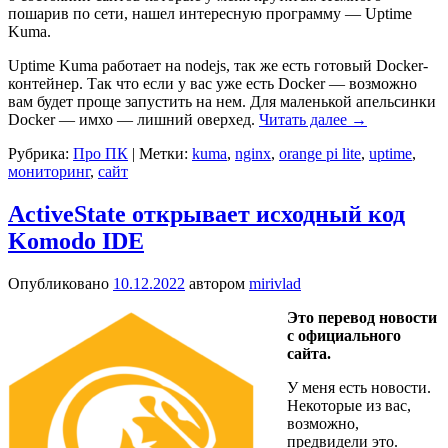
пошарив по сети, нашел интересную программу — Uptime
Kuma.
Uptime Kuma работает на nodejs, так же есть готовый Docker-
контейнер. Так что если у вас уже есть Docker — возможно
вам будет проще запустить на нем. Для маленькой апельсинки
Docker — имхо — лишний оверхед.
Читать далее
→
Рубрика:
Про ПК
|
Метки:
kuma
,
nginx
,
orange pi lite
,
uptime
,
мониторинг
,
сайт
ActiveState открывает исходный код
Komodo IDE
Опубликовано
10.12.2022
автором
mirivlad
Это перевод новости
с официального
сайта.
У меня есть новости.
Некоторые из вас,
возможно,
предвидели это.