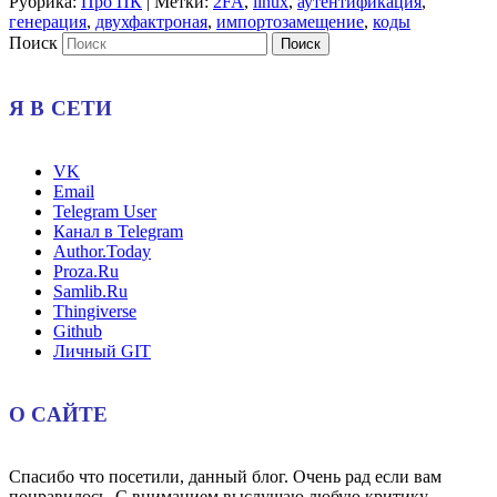
Рубрика:
Про ПК
|
Метки:
2FA
,
linux
,
аутентификация
,
генерация
,
двухфактроная
,
импортозамещение
,
коды
Поиск
Я В СЕТИ
VK
Email
Telegram User
Канал в Telegram
Author.Today
Proza.Ru
Samlib.Ru
Thingiverse
Github
Личный GIT
О САЙТЕ
Спасибо что посетили, данный блог. Очень рад если вам
понравилось. С вниманием выслушаю любую критику,