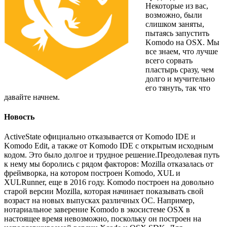
Некоторые из вас,
возможно, были
слишком заняты,
пытаясь запустить
Komodo на OSX.
Мы
все знаем, что лучше
всего сорвать
пластырь сразу, чем
долго и мучительно
его тянуть, так что
давайте начнем.
Новость
ActiveState официально отказывается от Komodo IDE и
Komodo Edit, а также от Komodo IDE с открытым исходным
кодом.
Это было долгое и трудное решение.
Преодолевая путь
к нему
мы боролись с рядом факторов:
Mozilla отказалась от
фреймворка, на котором построен Komodo, XUL и
XULRunner, еще в 2016 году.
Komodo построен на довольно
старой версии Mozilla, которая начинает показывать свой
возраст на новых выпусках различных ОС.
Например,
нотариальное заверение Komodo в экосистеме OSX в
настоящее время невозможно, поскольку он построен на