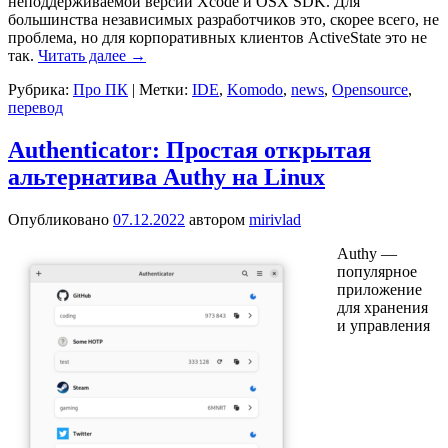
неподдерживаемой версии Xcode и OSX SDK.
Для
большинства независимых разработчиков это, скорее всего, не
проблема, но для корпоративных клиентов ActiveState это не
так.
Читать далее
→
Рубрика:
Про ПК
|
Метки:
IDE
,
Komodo
,
news
,
Opensource
,
перевод
Authenticator: Простая открытая
альтернатива Authy на Linux
Опубликовано
07.12.2022
автором
mirivlad
Authy —
популярное
приложение
для хранения
и управления