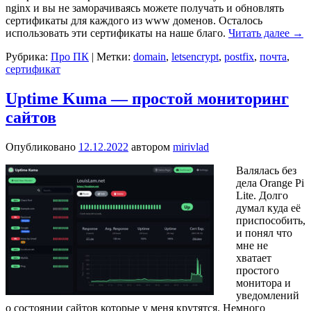
nginx и вы не заморачиваясь можете получать и обновлять
сертификаты для каждого из www доменов. Осталось
использовать эти сертификаты на наше благо.
Читать далее
→
Рубрика:
Про ПК
|
Метки:
domain
,
letsencrypt
,
postfix
,
почта
,
сертификат
Uptime Kuma — простой мониторинг
сайтов
Опубликовано
12.12.2022
автором
mirivlad
Валялась без
дела Orange Pi
Lite. Долго
думал куда её
приспособить,
и понял что
мне не
хватает
простого
монитора и
уведомлений
о состоянии сайтов которые у меня крутятся. Немного