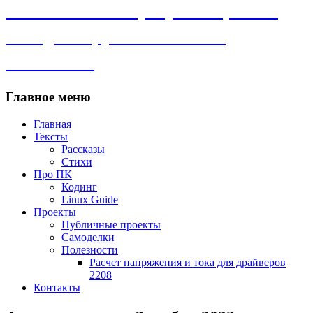
Личный сайт. Программы, Linux,
самоделки, рассказы и всё
остальное.
Главное меню
Главная
Тексты
Рассказы
Стихи
Про ПК
Кодинг
Linux Guide
Проекты
Публичные проекты
Самоделки
Полезности
Расчет напряжения и тока для драйверов
2208
Контакты