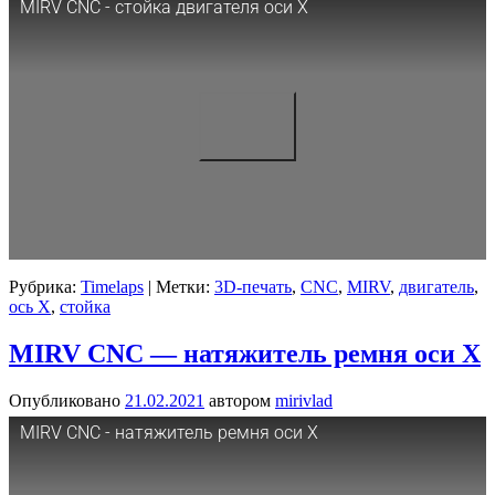
MIRV CNC - стойка двигателя оси X
Рубрика:
Timelaps
|
Метки:
3D-печать
,
CNC
,
MIRV
,
двигатель
,
ось X
,
стойка
MIRV CNC — натяжитель ремня оси X
Опубликовано
21.02.2021
автором
mirivlad
MIRV CNC - натяжитель ремня оси X