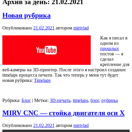
Архив за день:
21.02.2021
Новая рубрика
Опубликовано
21.02.2021
автором
mirivlad
Как я писал в
одном из
прошлых
постов — я
сделал
крепление для
веб-камеры на 3D-принтер. После этого я настроил создание
timelaps процесса печати. Так что теперь у меня тут будет
новая рубрика:
Timelaps
Рубрика:
Блог
|
Метки:
3D-печать
,
timelaps
,
блог
,
рубрика
MIRV CNC — стойка двигателя оси X
Опубликовано
21.02.2021
автором
mirivlad