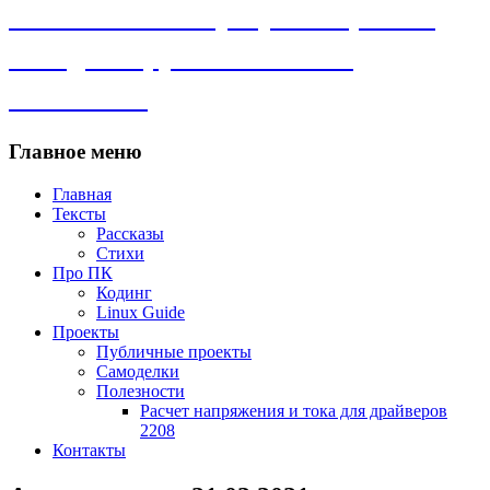
Личный сайт. Программы, Linux,
самоделки, рассказы и всё
остальное.
Главное меню
Главная
Тексты
Рассказы
Стихи
Про ПК
Кодинг
Linux Guide
Проекты
Публичные проекты
Самоделки
Полезности
Расчет напряжения и тока для драйверов
2208
Контакты