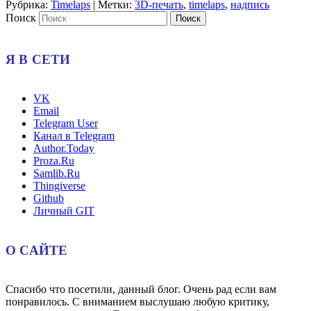
Рубрика:
Timelaps
|
Метки:
3D-печать
,
timelaps
,
надпись
Поиск
Я В СЕТИ
VK
Email
Telegram User
Канал в Telegram
Author.Today
Proza.Ru
Samlib.Ru
Thingiverse
Github
Личный GIT
О САЙТЕ
Спасибо что посетили, данный блог. Очень рад если вам
понравилось. С вниманием выслушаю любую критику,